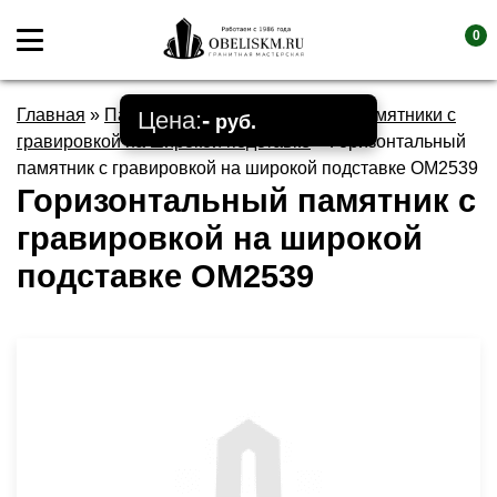
0
Главная
»
Памятники
»
Горизонтальные памятники с
Цена:
-
руб.
гравировкой на широкой подставке
»
Горизонтальный
памятник с гравировкой на широкой подставке OM2539
Горизонтальный памятник с
гравировкой на широкой
подставке OM2539