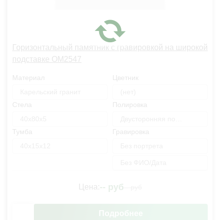
Горизонтальный памятник с гравировкой на широкой
подставке OM2547
Материал
Цветник
Карельский гранит
(нет)
Стела
Полировка
40х80х5
Двусторонняя полировка
Тумба
Гравировка
40х15х12
Без портрета
Без ФИО/Дата
--
руб
Цена:
--
руб
Подробнее