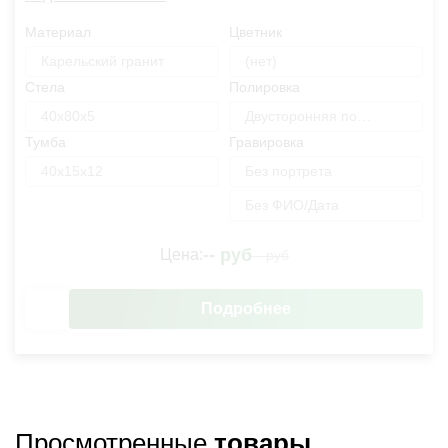
Материал
Цветник
Карельский гранит
(нет)
Стела
Полировка
40х80х5
Двусторонняя полировка
Тумба
Гравировка
40х15х12
Без портрета
Без ФИО/Дата
--
руб
Цена:
--
руб
Подробнее
Просмотренные
товары