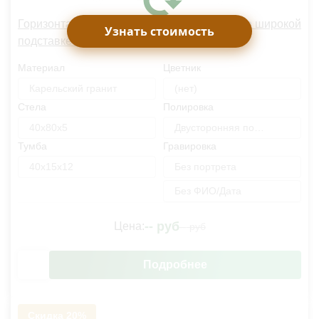
Горизонтальный памятник с гравировкой на широкой
Узнать стоимость
подставке OM2546
Материал
Цветник
Карельский гранит
(нет)
Стела
Полировка
40х80х5
Двусторонняя полировка
Тумба
Гравировка
40х15х12
Без портрета
Без ФИО/Дата
--
руб
Цена:
--
руб
Подробнее
Скидка 20%