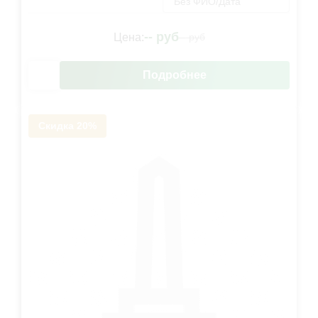
Без ФИО/Дата
--
руб
Цена:
--
руб
Подробнее
Скидка 20%