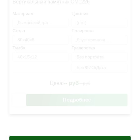
Вертикальный памятник OM1226
Материал
Цветник
Дымовский гранит
(нет)
Стела
Полировка
80х40х8
Двусторонняя полировка
Тумба
Гравировка
40х15х12
Без портрета
Без ФИО/Дата
--
руб
Цена:
--
руб
Подробнее