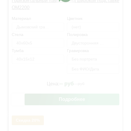
Горизонтальный памятник на широкой подставке
OM2200
Материал
Цветник
Дымовский гранит
(нет)
Стела
Полировка
40х60х5
Двусторонняя полировка
Тумба
Гравировка
40х15х12
Без портрета
Без ФИО/Дата
--
руб
Цена:
--
руб
Подробнее
Скидка 20%