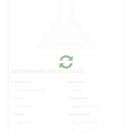
Вертикальный памятник OM1212
Материал
Цветник
Дымовский гранит
(нет)
Стела
Полировка
80х40х8
Двусторонняя полировка
Тумба
Гравировка
40х15х12
Без портрета