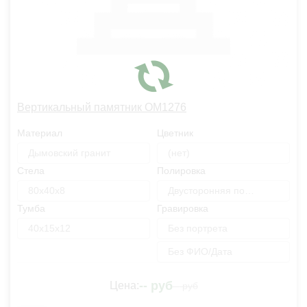
Вертикальный памятник OM1276
Материал
Цветник
Дымовский гранит
(нет)
Стела
Полировка
80х40х8
Двусторонняя полировка
Тумба
Гравировка
40х15х12
Без портрета
Без ФИО/Дата
--
руб
Цена:
--
руб