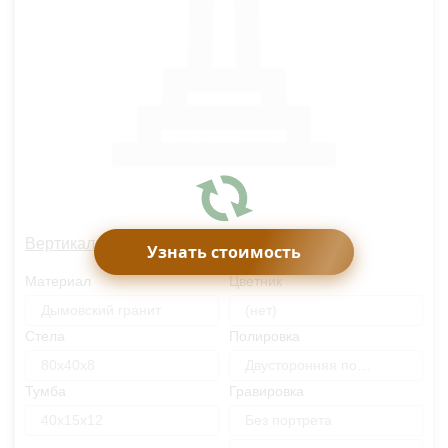
Вертикальный памятник OM1212
Узнать стоимость
Материал
Цветник
Дымовский гранит
(нет)
Стела
Полировка
80х40х8
Двусторонняя полировка
Тумба
Гравировка
40х15х12
Без портрета