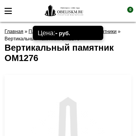
0
Главная
»
Памятники
»
Вертикальные памятники
»
Цена:
-
руб.
Вертикальный памятник OM1276
Вертикальный памятник
OM1276