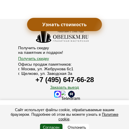
Узнать стоимость
Получить скидку
на памятник и подарок!
Получить скидку
Офисы продаж памятников:
г. Москва, ул. Жебрунова 6с1
г. Щелково, ул. Заводская 3а
+7 (495) 647-66-28
Заказать выезд
© 1986-2025. Все права защищены.
Сайт использует файлы cookie, обрабатываемые вашим
+7 (495) 647-66-28
+7 (925) 006-30-60
Обелиск М - производство памятников, надгробий и мемориальных
браузером. Подробнее об этом вы можете узнать в
Политике
комплексов из гранита в Москве и Подмосковье. Заказать памятник на
cookie
.
могилу у производителя.
MAX
Telegram
Заказать
Согласен
Отклонить