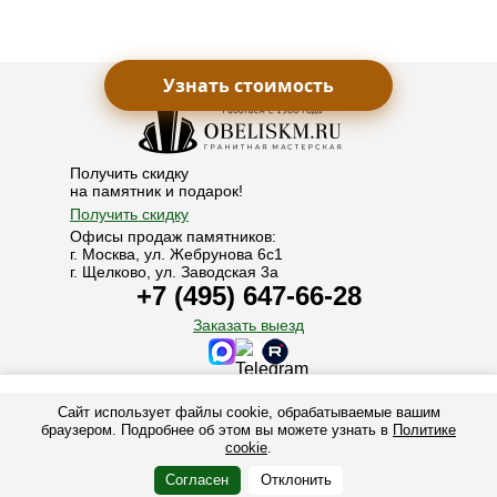
Узнать стоимость
Получить скидку
на памятник и подарок!
Получить скидку
Офисы продаж памятников:
г. Москва, ул. Жебрунова 6с1
г. Щелково, ул. Заводская 3а
+7 (495) 647-66-28
Заказать выезд
© 1986-2025. Все права защищены.
Сайт использует файлы cookie, обрабатываемые вашим
+7 (495) 647-66-28
+7 (925) 006-30-60
Обелиск М - производство памятников, надгробий и мемориальных
браузером. Подробнее об этом вы можете узнать в
Политике
комплексов из гранита в Москве и Подмосковье. Заказать памятник на
cookie
.
могилу у производителя.
MAX
Telegram
Заказать
Согласен
Отклонить
Политика конфиденциальности