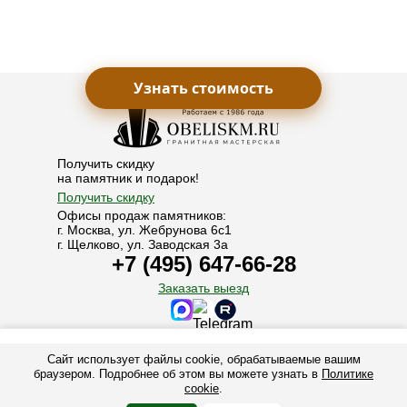
Узнать стоимость
Получить скидку
на памятник и подарок!
Получить скидку
Офисы продаж памятников:
г. Москва, ул. Жебрунова 6с1
г. Щелково, ул. Заводская 3а
+7 (495) 647-66-28
Заказать выезд
© 1986-2025. Все права защищены.
Сайт использует файлы cookie, обрабатываемые вашим
+7 (495) 647-66-28
+7 (925) 006-30-60
Обелиск М - производство памятников, надгробий и мемориальных
браузером. Подробнее об этом вы можете узнать в
Политике
комплексов из гранита в Москве и Подмосковье. Заказать памятник на
cookie
.
могилу у производителя.
MAX
Telegram
Заказать