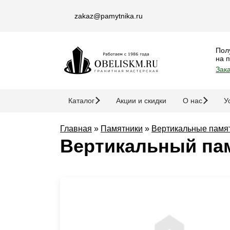
zakaz@pamytnika.ru
Пол
на 
Зака
Каталог
Акции и скидки
О нас
У
Главная
»
Памятники
»
Вертикальные памя
Вертикальный па