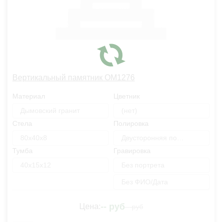
Вертикальный памятник OM1276
Материал
Цветник
Дымовский гранит
(нет)
Стела
Полировка
80х40х8
Двусторонняя полировка
Тумба
Гравировка
40х15х12
Без портрета
Без ФИО/Дата
--
руб
Цена:
--
руб