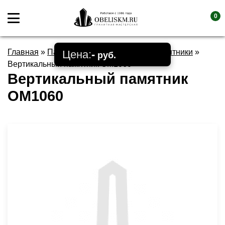
0
Главная
»
Памятники
»
Вертикальные памятники
»
Цена:
-
руб.
Вертикальный памятник OM1060
Вертикальный памятник
OM1060