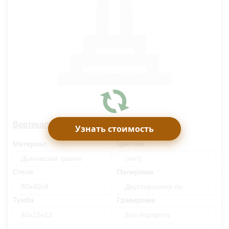
Вертикальный памятник OM1212
Узнать стоимость
Материал
Цветник
Дымовский гранит
(нет)
Стела
Полировка
80х40х8
Двусторонняя полировка
Тумба
Гравировка
40х15х12
Без портрета